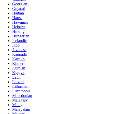
Georgian
Gujarati
Haitian
Hausa
Hawaiian
Hebrew
Hmong
Hungarian
Icelandic
Igbo
Javanese
Kannada
Kazakh
Khmer
Kurdish
Kyrgyz
Latin
Latvian
Lithuanian
Luxembou..
Macedonian
Malagasy
Malay
Malayalam
Maltese