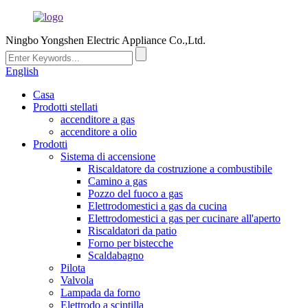
Ningbo Yongshen Electric Appliance Co.,Ltd.
English
Casa
Prodotti stellati
accenditore a gas
accenditore a olio
Prodotti
Sistema di accensione
Riscaldatore da costruzione a combustibile
Camino a gas
Pozzo del fuoco a gas
Elettrodomestici a gas da cucina
Elettrodomestici a gas per cucinare all'aperto
Riscaldatori da patio
Forno per bistecche
Scaldabagno
Pilota
Valvola
Lampada da forno
Elettrodo a scintilla