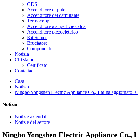
ODS
Accenditore di pule
Accenditore del carburante
Termocoppia
Accenditore a superficie calda
Accenditore piezoelettrico
Kit Senice
Bruciatore
Componenti
Notizia
Chi siamo
Certificato
Contattaci
Casa
Notizia
Ningbo Yongshen Electric Appliance Co., Ltd ha aggiornato la
Notizia
Notizie aziendali
Notizie del settore
Ningbo Yongshen Electric Appliance Co., L