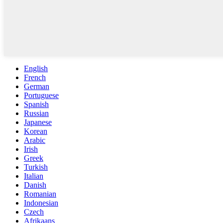
English
French
German
Portuguese
Spanish
Russian
Japanese
Korean
Arabic
Irish
Greek
Turkish
Italian
Danish
Romanian
Indonesian
Czech
Afrikaans