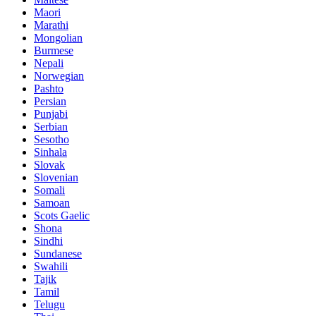
Maori
Marathi
Mongolian
Burmese
Nepali
Norwegian
Pashto
Persian
Punjabi
Serbian
Sesotho
Sinhala
Slovak
Slovenian
Somali
Samoan
Scots Gaelic
Shona
Sindhi
Sundanese
Swahili
Tajik
Tamil
Telugu