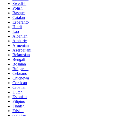
Swedish
Polish
Basque
Catalan
Esperanto
Hindi
Lao
Albanian
Amharic
Armenian
Azerbaijani
Belarusian
Bengali
Bosnian
Bulgarian
Cebuano
Chichewa
Corsican
Croatian
Dutch
Estonian
Filipino
Finnish
Frisian
Galician