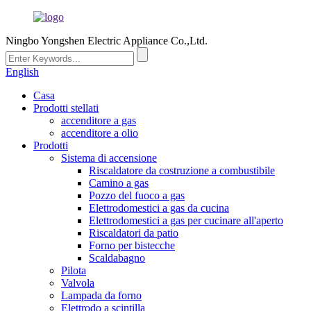
Ningbo Yongshen Electric Appliance Co.,Ltd.
English
Casa
Prodotti stellati
accenditore a gas
accenditore a olio
Prodotti
Sistema di accensione
Riscaldatore da costruzione a combustibile
Camino a gas
Pozzo del fuoco a gas
Elettrodomestici a gas da cucina
Elettrodomestici a gas per cucinare all'aperto
Riscaldatori da patio
Forno per bistecche
Scaldabagno
Pilota
Valvola
Lampada da forno
Elettrodo a scintilla