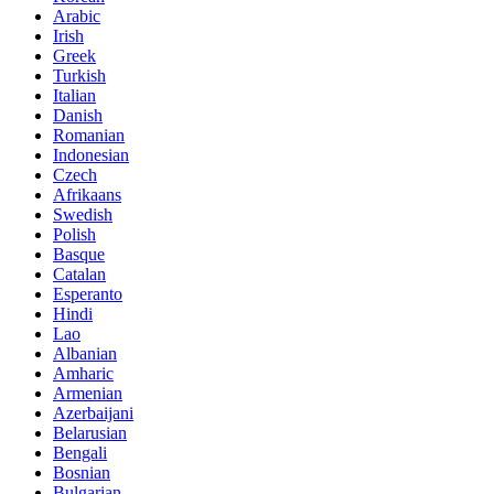
Arabic
Irish
Greek
Turkish
Italian
Danish
Romanian
Indonesian
Czech
Afrikaans
Swedish
Polish
Basque
Catalan
Esperanto
Hindi
Lao
Albanian
Amharic
Armenian
Azerbaijani
Belarusian
Bengali
Bosnian
Bulgarian