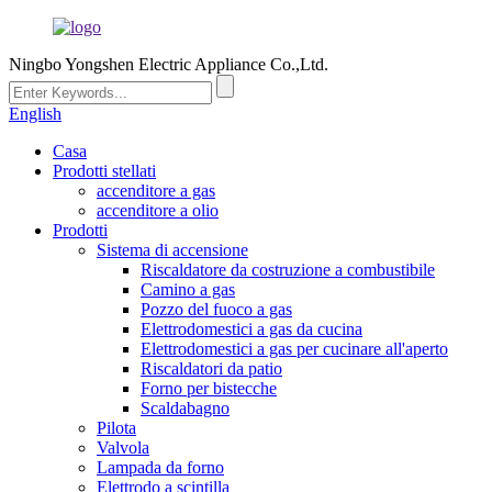
Ningbo Yongshen Electric Appliance Co.,Ltd.
English
Casa
Prodotti stellati
accenditore a gas
accenditore a olio
Prodotti
Sistema di accensione
Riscaldatore da costruzione a combustibile
Camino a gas
Pozzo del fuoco a gas
Elettrodomestici a gas da cucina
Elettrodomestici a gas per cucinare all'aperto
Riscaldatori da patio
Forno per bistecche
Scaldabagno
Pilota
Valvola
Lampada da forno
Elettrodo a scintilla