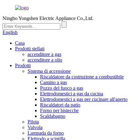
Ningbo Yongshen Electric Appliance Co.,Ltd.
English
Casa
Prodotti stellati
accenditore a gas
accenditore a olio
Prodotti
Sistema di accensione
Riscaldatore da costruzione a combustibile
Camino a gas
Pozzo del fuoco a gas
Elettrodomestici a gas da cucina
Elettrodomestici a gas per cucinare all'aperto
Riscaldatori da patio
Forno per bistecche
Scaldabagno
Pilota
Valvola
Lampada da forno
Elettrodo a scintilla