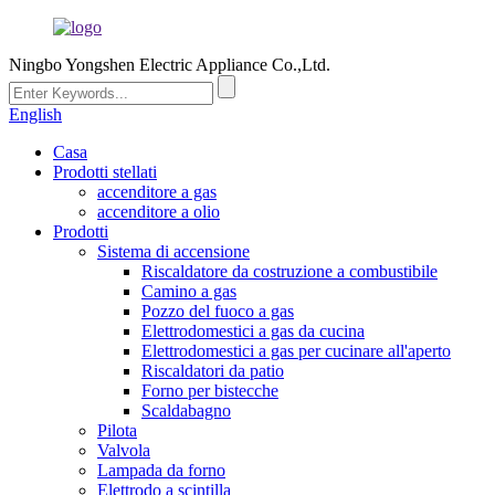
Ningbo Yongshen Electric Appliance Co.,Ltd.
English
Casa
Prodotti stellati
accenditore a gas
accenditore a olio
Prodotti
Sistema di accensione
Riscaldatore da costruzione a combustibile
Camino a gas
Pozzo del fuoco a gas
Elettrodomestici a gas da cucina
Elettrodomestici a gas per cucinare all'aperto
Riscaldatori da patio
Forno per bistecche
Scaldabagno
Pilota
Valvola
Lampada da forno
Elettrodo a scintilla