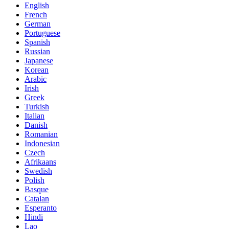
English
French
German
Portuguese
Spanish
Russian
Japanese
Korean
Arabic
Irish
Greek
Turkish
Italian
Danish
Romanian
Indonesian
Czech
Afrikaans
Swedish
Polish
Basque
Catalan
Esperanto
Hindi
Lao