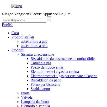
Ningbo Yongshen Electric Appliance Co.,Ltd.
English
Casa
Prodotti stellati
accenditore a gas
accenditore a olio
Prodotti
Sistema di accensione
Riscaldatore da costruzione a combustibile
Camino a gas
Pozzo del fuoco a gas
Elettrodomestici a gas da cucina
Elettrodomestici a gas per cucinare all'aperto
Riscaldatori da patio
Forno per bistecche
Scaldabagno
Pilota
Valvola
Lampada da forno
Elettrodo a scintilla