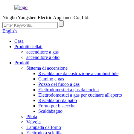
Ningbo Yongshen Electric Appliance Co.,Ltd.
English
Casa
Prodotti stellati
accenditore a gas
accenditore a olio
Prodotti
Sistema di accensione
Riscaldatore da costruzione a combustibile
Camino a gas
Pozzo del fuoco a gas
Elettrodomestici a gas da cucina
Elettrodomestici a gas per cucinare all'aperto
Riscaldatori da patio
Forno per bistecche
Scaldabagno
Pilota
Valvola
Lampada da forno
Elettrodo a scintilla