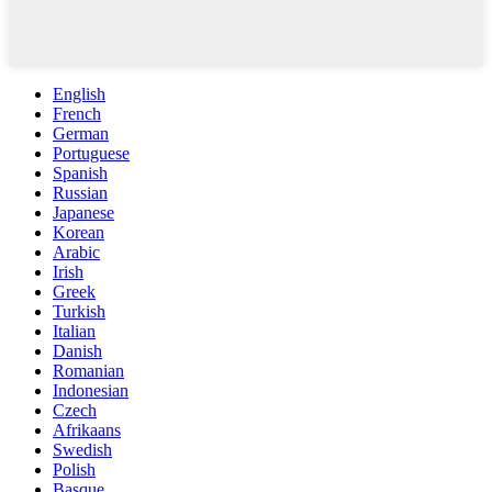
English
French
German
Portuguese
Spanish
Russian
Japanese
Korean
Arabic
Irish
Greek
Turkish
Italian
Danish
Romanian
Indonesian
Czech
Afrikaans
Swedish
Polish
Basque