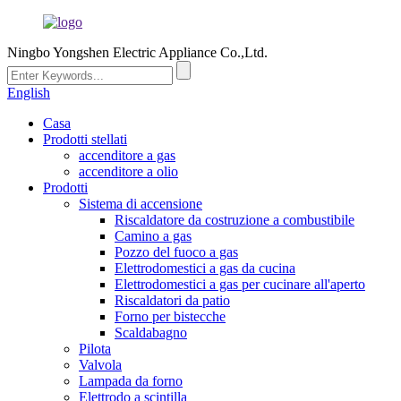
Ningbo Yongshen Electric Appliance Co.,Ltd.
English
Casa
Prodotti stellati
accenditore a gas
accenditore a olio
Prodotti
Sistema di accensione
Riscaldatore da costruzione a combustibile
Camino a gas
Pozzo del fuoco a gas
Elettrodomestici a gas da cucina
Elettrodomestici a gas per cucinare all'aperto
Riscaldatori da patio
Forno per bistecche
Scaldabagno
Pilota
Valvola
Lampada da forno
Elettrodo a scintilla