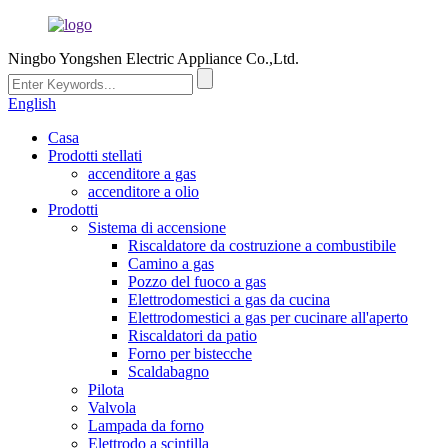
Ningbo Yongshen Electric Appliance Co.,Ltd.
English
Casa
Prodotti stellati
accenditore a gas
accenditore a olio
Prodotti
Sistema di accensione
Riscaldatore da costruzione a combustibile
Camino a gas
Pozzo del fuoco a gas
Elettrodomestici a gas da cucina
Elettrodomestici a gas per cucinare all'aperto
Riscaldatori da patio
Forno per bistecche
Scaldabagno
Pilota
Valvola
Lampada da forno
Elettrodo a scintilla